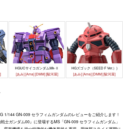
HGズゴック（SEED F Ver.）)
HGUCサイコガンダムMk-Ⅱ
[あみ]
[Ama]
[DMM]
[駿河屋]
]
[あみ]
[Ama]
[DMM]
[駿河屋]
ー
G 1/144 GN-009 セラフィムガンダムのレビューをご紹介します！
戦士ガンダム00』に登場するMS「GN-009 セラフィムガンダム」
です。変形機構を持つ特徴的な機体形状を再現。胴体部スライド展開に