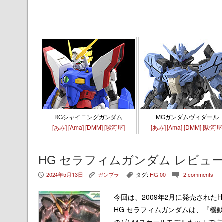
RGシャイニングガンダム
MGガンダムヴィダール
[あみ]
[Ama]
[DMM]
[駿河屋]
[あみ]
[Ama]
[DMM]
[駿河屋
HG セラフィムガンダム レビュ
2024年5月13日
ガンプラ
タグ:
HG 00
2 comments
P
K
,
c
今回は、2009年2月に発売されたH
HG セラフィムガンダムは、『機動
の1/144スケールモデルキット