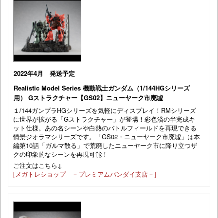
2022年4月 発送予定
Realistic Model Series 機動戦士ガンダム（1/144HGシリーズ
用） Gストラクチャー【GS02】ニューヤーク市廃墟
１/144ガンプラHGシリーズを気軽にディスプレイ！RMシリーズ
に世界が拡がる「Gストラクチャー」が登場！彩色済の半完成キ
ット仕様。あの名シーンや白熱のバトルフィールドを再現できる
情景ジオラマシリーズです。「GS02・ニューヤーク市廃墟」は本
編第10話「ガルマ散る」で荒廃したニューヤーク市に降り立つザ
クの印象的なシーンを再現可能！
ご注文はこちら↓
[メガトレショップ －プレミアムバンダイ支店－]