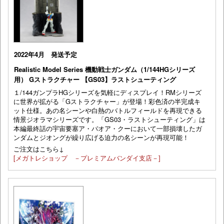
2022年4月 発送予定
Realistic Model Series 機動戦士ガンダム（1/144HGシリーズ
用） Gストラクチャー 【GS03】ラストシューティング
１/144ガンプラHGシリーズを気軽にディスプレイ！RMシリーズ
に世界が拡がる「Gストラクチャー」が登場！彩色済の半完成キ
ット仕様。あの名シーンや白熱のバトルフィールドを再現できる
情景ジオラマシリーズです。「GS03・ラストシューティング」は
本編最終話の宇宙要塞ア・バオア・クーにおいて一部損壊したガ
ンダムとジオングが繰り広げる迫力の名シーンが再現可能！
ご注文はこちら↓
[メガトレショップ －プレミアムバンダイ支店－]