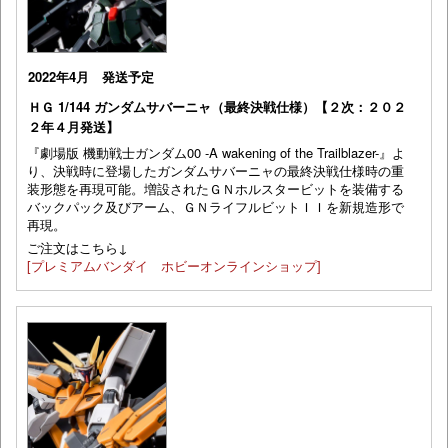
2022年4月 発送予定
ＨＧ 1/144 ガンダムサバーニャ（最終決戦仕様）【２次：２０２
２年４月発送】
『劇場版 機動戦士ガンダム00 -A wakening of the Trailblazer-』よ
り、決戦時に登場したガンダムサバーニャの最終決戦仕様時の重
装形態を再現可能。増設されたＧＮホルスタービットを装備する
バックパック及びアーム、ＧＮライフルビットＩＩを新規造形で
再現。
ご注文はこちら↓
[プレミアムバンダイ ホビーオンラインショップ]