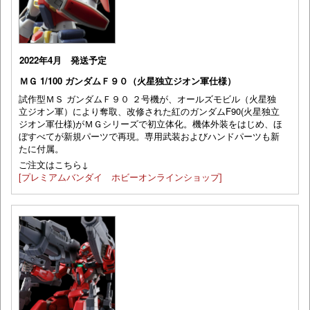
2022年4月 発送予定
ＭＧ 1/100 ガンダムＦ９０（火星独立ジオン軍仕様）
試作型ＭＳ ガンダムＦ９０ ２号機が、オールズモビル（火星独
立ジオン軍）により奪取、改修された紅のガンダムF90(火星独立
ジオン軍仕様)がＭＧシリーズで初立体化。機体外装をはじめ、ほ
ぼすべてが新規パーツで再現。専用武装およびハンドパーツも新
たに付属。
ご注文はこちら↓
[プレミアムバンダイ ホビーオンラインショップ]