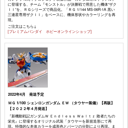
に登場する、チーム『モンストル』が決勝戦で用意した機体“ザク
ＩＩ”を、ＲＧシリーズで商品化。「ＲＧ 1/144 MS-06R-1A 黒い
三連星専用ザクＩＩ」をベースに、機体形状やカラーリングを再
現。
ご注文はこちら↓
[プレミアムバンダイ ホビーオンラインショップ]
2022年4月 発送予定
ＭＧ 1/100 シェンロンガンダム ＥＷ （タウヤー装備）【再販】
【２０２２年４月発送】
『新機動戦記ガンダムＷ Ｅｎｄｌｅｓｓ Ｗａｌｔｚ 敗者たちの
栄光』に登場するオリジナル武装「タウヤーを新規造形にて再
現。特徴的な本体カラーを成形色とパーツの分割により再現。ま