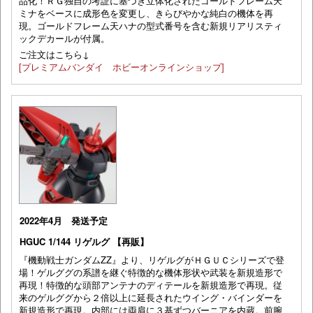
品化！ＲＧ独自の考証に基づき立体化されたゴールドフレーム天
ミナをベースに成形色を変更し、きらびやかな純白の機体を再
現。ゴールドフレーム天ハナの型式番号を含む新規リアリスティ
ックデカールが付属。
ご注文はこちら↓
[プレミアムバンダイ ホビーオンラインショップ]
2022年4月 発送予定
HGUC 1/144 リゲルグ 【再販】
『機動戦士ガンダムZZ』より、リゲルグがＨＧＵＣシリーズで登
場！ゲルググの系譜を継ぐ特徴的な機体形状や武装を新規造形で
再現！特徴的な頭部アンテナのディテールを新規造形で再現。従
来のゲルググから２倍以上に延長されたウイング・バインダーを
新規造形で再現。内部には両肩に３基ずつバーニアを内蔵。前腕