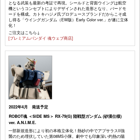
となる武装も最新の考証で再現。シールドと背面ウイングは航空
機というコンセプトによりデザインされた造形となり、バードモ
ードを構成。カトキハジメ氏プロデュースブランドだからこそ成
し得る「ウイングガンダム（EW版）Early Color ver.」が遂に立体
化！
ご注文はこちら↓
[プレミアムバンダイ 魂ウェブ商店]
2022年4月 発送予定
ROBOT魂 ＜SIDE MS＞ RX-79(G) 陸戦型ガンダム (砂漠仕様)
ver. A.N.I.M.E.
一部新規造形により初の本格立体化！熱砂の中でアプサラスII強
襲のため埋伏していた第08MS小隊。劇中でも印象深い灼熱の陽