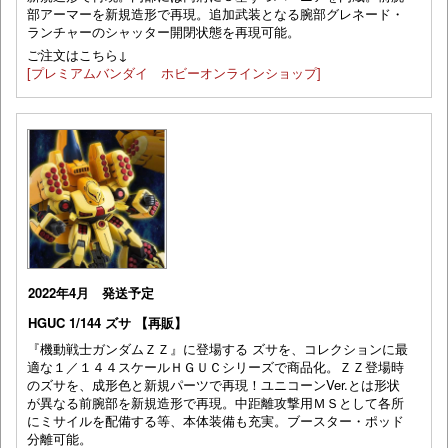
部アーマーを新規造形で再現。追加武装となる腕部グレネード・
ランチャーのシャッター開閉状態を再現可能。
ご注文はこちら↓
[プレミアムバンダイ ホビーオンラインショップ]
2022年4月 発送予定
HGUC 1/144 ズサ 【再販】
『機動戦士ガンダムＺＺ』に登場する ズサを、コレクションに最
適な１／１４４スケールＨＧＵＣシリーズで商品化。ＺＺ登場時
のズサを、成形色と新規パーツで再現！ユニコーンVer.とは形状
が異なる前腕部を新規造形で再現。中距離攻撃用ＭＳとして各所
にミサイルを配備する等、本体装備も充実。ブースター・ポッド
分離可能。