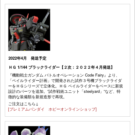
2022年4月 発送予定
ＨＧ 1/144 ブラックライダー【２次：２０２２年４月発送】
『機動戦士ガンダム バトルオペレーション Code Fairy』より、
「ペイルライダー計画」で開発された試作３号機ブラックライダ
ーをＨＧシリーズで立体化。ＨＧ ペイルライダーをベースに新規
設計のパーツを追加。”試作戦術ユニット「steelyard」”など、特
徴的な装備類を新規造形で再現。
ご注文はこちら↓
[プレミアムバンダイ ホビーオンラインショップ]