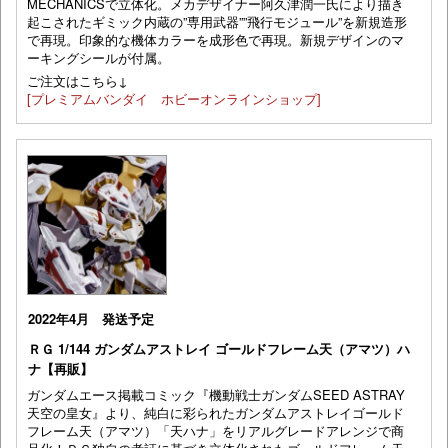
MECHANICSで立体化。メカデザイナー阿久津潤一氏により描き
起こされたギミック内蔵の”専用武器””飛行モジュール”を新規造形
で再現。印象的な機体カラーを成形色で再現。新規デザインのマ
ーキングシールが付属。
ご注文はこちら↓
[プレミアムバンダイ ホビーオンラインショップ]
2022年4月 発送予定
ＲＧ 1/144 ガンダムアストレイ ゴールドフレーム天（アマツ）ハ
ナ【再販】
ガンダムエース掲載コミック『機動戦士ガンダムSEED ASTRAY
天空の皇女』より、純白に彩られたガンダムアストレイゴールド
フレーム天（アマツ）「天ハナ」をリアルグレードアレンジで商