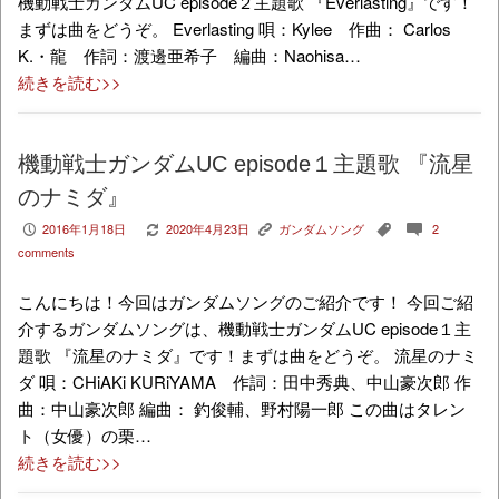
機動戦士ガンダムUC episode２主題歌 『Everlasting』です！
まずは曲をどうぞ。 Everlasting 唄：Kylee 作曲： Carlos
K.・龍 作詞：渡邊亜希子 編曲：Naohisa…
続きを読む>>
機動戦士ガンダムUC episode１主題歌 『流星
のナミダ』
2016年1月18日
2020年4月23日
ガンダムソング
2
P
V
K
,
c
comments
こんにちは！今回はガンダムソングのご紹介です！ 今回ご紹
介するガンダムソングは、機動戦士ガンダムUC episode１主
題歌 『流星のナミダ』です！まずは曲をどうぞ。 流星のナミ
ダ 唄：CHiAKi KURiYAMA 作詞：田中秀典、中山豪次郎 作
曲：中山豪次郎 編曲： 釣俊輔、野村陽一郎 この曲はタレン
ト（女優）の栗…
続きを読む>>