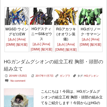
HGデスティ
MGSD ウイン
RGアカツキ
HGボリノー
ニーSII&ゼウ
グゼロEW
(オオワシ装
ク･サマーン
ス
備)
[あみ]
[Ama]
[あみ]
[Ama]
[あみ]
[Ama]
[あみ]
[Ama]
[DMM]
[駿河屋]
[DMM]
[駿河屋]
[DMM]
[駿河屋]
[DMM]
[駿河屋]
HGガンダムグシオンの組立工程 胸部・頭部の
組み立て
2016年1月25日
2017年11月7日
ガンプラ
タグ:
HGグシオン
P
V
K
,
No comment
c
こんにちは！今回は、HGガンダムグ
シオンの組立工程 胸部・頭部の組み立
てをご紹介します！今回からはHGの