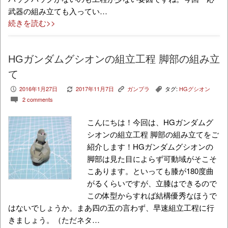
武器の組み立ても入ってい…
続きを読む>>
HGガンダムグシオンの組立工程 脚部の組み立
て
2016年1月27日
2017年11月7日
ガンプラ
タグ:
HGグシオン
P
V
K
,
2 comments
c
こんにちは！今回は、HGガンダムグ
シオンの組立工程 脚部の組み立てをご
紹介します！HGガンダムグシオンの
脚部は見た目によらず可動域がそこそ
こあります。といっても膝が180度曲
がるくらいですが、立膝はできるので
この体型からすれば結構優秀なほうで
はないでしょうか。まあ四の五の言わず、早速組立工程に行
きましょう。（ただネタ…