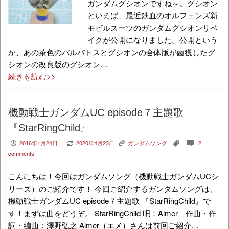
ガンダムグシオンですね～。グシオン
といえば、最近鉄血のオルフェンズ新
モビルスーツのガンダムグシオンリベ
イクが公開になりました。公開という
か、あの茶色のバルバトスとグシオンの合体版が鹵獲したグ
シオンの改良版のグシオン…
続きを読む>>
機動戦士ガンダムUC episode７主題歌
『StarRingChild』
2016年1月24日
2020年4月23日
ガンダムソング
2
P
V
K
,
c
comments
こんにちは！今回はガンダムソング（機動戦士ガンダムUCシ
リーズ）のご紹介です！ 今回ご紹介するガンダムソングは、
機動戦士ガンダムUC episode７主題歌 『StarRingChild』で
す！まずは曲をどうぞ。 StarRingChild 唄：Aimer 作曲・作
詞・編曲：澤野弘之 Aimer（エメ）さんは前回ご紹介…