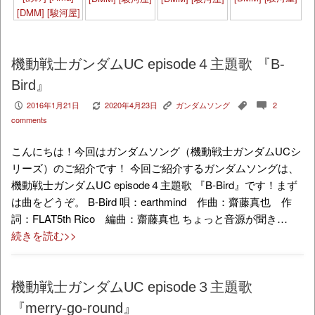
[DMM]
[駿河屋]
機動戦士ガンダムUC episode４主題歌 『B-
Bird』
2016年1月21日
2020年4月23日
ガンダムソング
2
P
V
K
,
c
comments
こんにちは！今回はガンダムソング（機動戦士ガンダムUCシ
リーズ）のご紹介です！ 今回ご紹介するガンダムソングは、
機動戦士ガンダムUC episode４主題歌 『B-Bird』です！まず
は曲をどうぞ。 B-Bird 唄：earthmind 作曲：齋藤真也 作
詞：FLAT5th Rico 編曲：齋藤真也 ちょっと音源が聞き…
続きを読む>>
機動戦士ガンダムUC episode３主題歌
『merry-go-round』