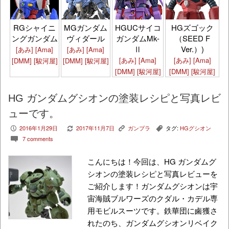
HGズゴック
RGシャイニ
MGガンダム
HGUCサイコ
（SEED F
ングガンダム
ヴィダール
ガンダムMk-
Ver.）)
Ⅱ
[あみ]
[Ama]
[あみ]
[Ama]
[あみ]
[Ama]
[あみ]
[Ama]
[DMM]
[駿河屋]
[DMM]
[駿河屋]
[DMM]
[駿河屋]
[DMM]
[駿河屋]
HG ガンダムグシオンの塗装レシピと写真レビ
ューです。
2016年1月29日
2017年11月7日
ガンプラ
タグ:
HGグシオン
P
V
K
,
7 comments
c
こんにちは！今回は、HG ガンダムグ
シオンの塗装レシピと写真レビューを
ご紹介します！ガンダムグシオンは宇
宙海賊ブルワーズのクダル・カデル専
用モビルスーツです。鉄華団に鹵獲さ
れたのち、ガンダムグシオンリベイク