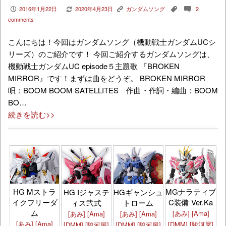
2016年1月22日
2020年4月23日
ガンダムソング
2
P
V
K
,
c
comments
こんにちは！今回はガンダムソング（機動戦士ガンダムUCシ
リーズ）のご紹介です！ 今回ご紹介するガンダムソングは、
機動戦士ガンダムUC episode５主題歌 『BROKEN
MIRROR』です！まずは曲をどうぞ。 BROKEN MIRROR
唄：BOOM BOOM SATELLITES 作曲・作詞・編曲：BOOM
BO…
続きを読む>>
HG Mストラ
MGナラティブ
HG Iジャステ
HGギャンシュ
イクフリーダ
C装備 Ver.Ka
ィス弐式
トローム
ム
[あみ]
[Ama]
[あみ]
[Ama]
[あみ]
[Ama]
[あみ]
[Ama]
[DMM]
[駿河屋]
[DMM]
[駿河屋]
[DMM]
[駿河屋]