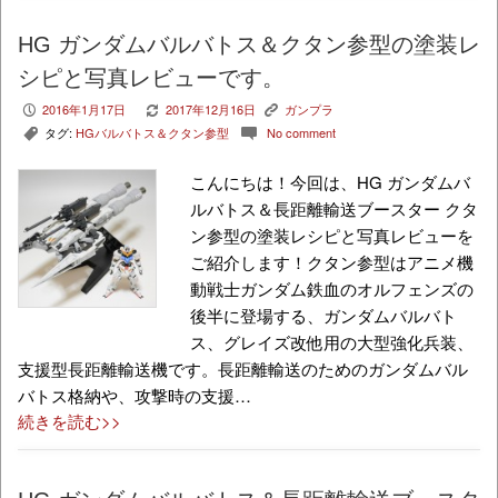
HG ガンダムバルバトス＆クタン参型の塗装レ
シピと写真レビューです。
2016年1月17日
2017年12月16日
ガンプラ
P
V
K
タグ:
HGバルバトス＆クタン参型
No comment
,
c
こんにちは！今回は、HG ガンダムバ
ルバトス＆長距離輸送ブースター クタ
ン参型の塗装レシピと写真レビューを
ご紹介します！クタン参型はアニメ機
動戦士ガンダム鉄血のオルフェンズの
後半に登場する、ガンダムバルバト
ス、グレイズ改他用の大型強化兵装、
支援型長距離輸送機です。長距離輸送のためのガンダムバル
バトス格納や、攻撃時の支援…
続きを読む>>