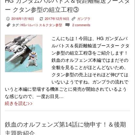
HG ガンダムバルバトス＆長距離輸送ブースタ
ー クタン参型の組立工程③
2016年1月16日
2017年12月16日
ガンプラ
P
V
K
タグ:
HGバルバトス＆クタン参型
2 comments
,
c
こんにちは！今回は、HG ガンダムバ
ルバトス＆長距離輸送ブースター クタ
ン参型の組立工程③をご紹介します！
鉄血のオルフェンズ本編ではまだその
全貌を見ることがほとんどないため、
クタン参型の売上はそれほど伸びては
いないようですね。ガンプラの流れで
いうと本編に登場する機体ごとに発売が開始されているよう
な感じなので、一度お目見…
続きを読む>>
鉄血のオルフェンズ第14話に物申す！＆後期
主題歌紹介