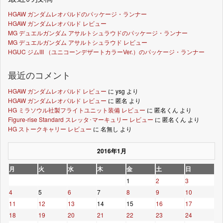
HGAW ガンダムレオパルドのパッケージ・ランナー
HGAW ガンダムレオパルド レビュー
MG デュエルガンダム アサルトシュラウドのパッケージ・ランナー
MG デュエルガンダム アサルトシュラウド レビュー
HGUC ジムIII （ユニコーンデザートカラーVer.）のパッケージ・ランナー
最近のコメント
HGAW ガンダムレオパルド レビュー
に
ysg
より
HGAW ガンダムレオパルド レビュー
に
匿名
より
HG ミラソウル社製フライトユニット装備 レビュー
に
匿名くん
より
Figure-rise Standard スレッタ･マーキュリー レビュー
に
匿名くん
より
HG ストークキャリー レビュー
に
名無し
より
2016年1月
月
火
水
木
金
土
日
1
2
3
4
5
6
7
8
9
10
11
12
13
14
15
16
17
18
19
20
21
22
23
24