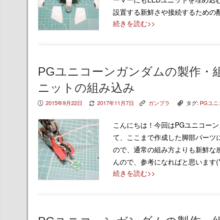
設置する新鮮さや接続するための
続きを読む>>
PGユニコーンガンダムの製作・組
ニットの組み込み
2015年9月22日
2017年11月7日
ガンプラ
タグ:
PGユ
P
V
K
,
こんにちは！今回はPGユニコー
て、ここまで作成した脚部パーツに
ので、通常の組み方よりも新鮮な
んので、参考になればと思います(*
続きを読む>>