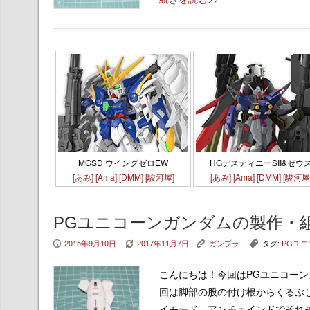
MGSD ウイングゼロEW
HGデスティニーSII&ゼウ
[あみ]
[Ama]
[DMM]
[駿河屋]
[あみ]
[Ama]
[DMM]
[駿河屋
PGユニコーンガンダムの製作・
2015年9月10日
2017年11月7日
ガンプラ
タグ:
PGユ
P
V
K
,
こんにちは！今回はPGユニコー
回は脚部の股の付け根からくるぶ
イモード、アンチェインドでそれ