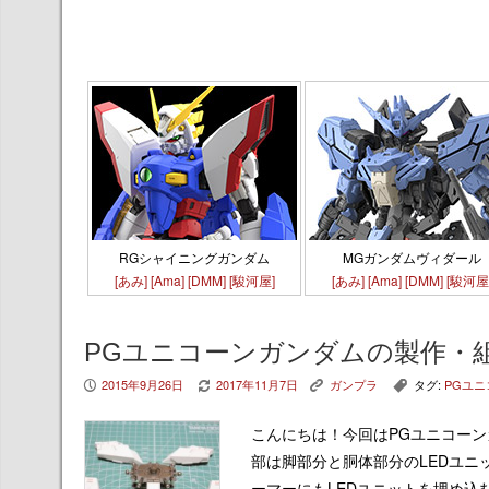
RGシャイニングガンダム
MGガンダムヴィダール
[あみ]
[Ama]
[DMM]
[駿河屋]
[あみ]
[Ama]
[DMM]
[駿河屋
PGユニコーンガンダムの製作・
2015年9月26日
2017年11月7日
ガンプラ
タグ:
PGユ
P
V
K
,
こんにちは！今回はPGユニコー
部は脚部分と胴体部分のLEDユ
ーマーにもLEDユニットを埋め