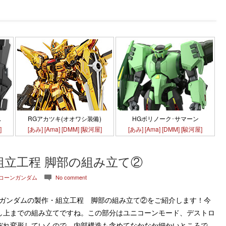
HGボリノーク･サマーン
ス
RGアカツキ(オオワシ装備)
[あみ]
[Ama]
[DMM]
[駿河屋]
]
[あみ]
[Ama]
[DMM]
[駿河屋]
組立工程 脚部の組み立て②
ニコーンガンダム
No comment
c
ンガンダムの製作・組立工程 脚部の組み立て②をご紹介します！今
し上までの組み立てですね。この部分はユニコーンモード、デストロ
ぞれ変形していくので、内部構造も含めてなかなか細かいところで