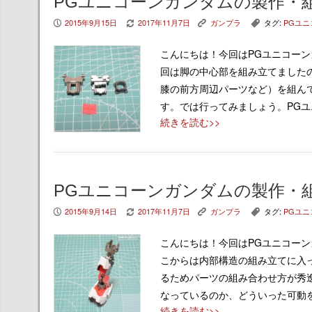
PGユニコーンガンダムの製作・
2015年9月15日
2017年11月7日
ガンプラ
タグ:
PGユ
P
V
K
,
こんにちは！今回はPGユニコー
回は脚の中心部を組み立てました
膝の前方周辺パーツなど）を組ん
す。では行ってみましょう。PG
続きを読む>>
PGユニコーンガンダムの製作・
2015年9月14日
2017年11月7日
ガンプラ
タグ:
PGユ
P
V
K
,
こんにちは！今回はPGユニコー
こからは内部構造の組み立てに入
るためパーツの組み合わせ方が秀
なっているのか、どういった可動
続きを読む>>