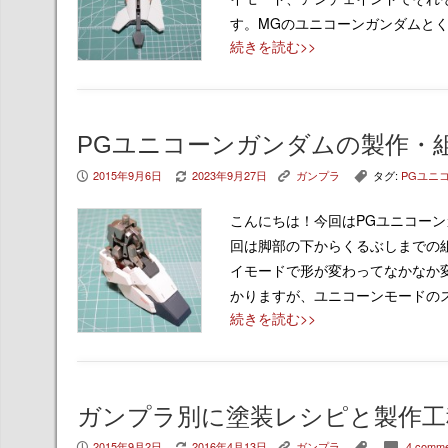
す。MGのユニコーンガンダムと
続きを読む>>
PGユニコーンガンダムの製作・
2015年9月6日
2023年9月27日
ガンプラ
タグ:
PGユニ
P
V
K
,
こんにちは！今回はPGユニコー
回は脚部の下からくるぶしまでの
イモードで形が変わってなかなか
かりますが、ユニコーンモードの
続きを読む>>
ガンプラ別に塗装レシピと製作工
2015年9月2日
2016年4月13日
ガンプラ
4 comme
P
V
K
,
c