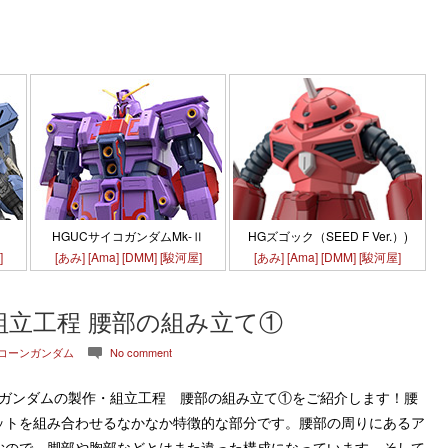
HGズゴック（SEED F Ver.）)
HGUCサイコガンダムMk-Ⅱ
[あみ]
[Ama]
[DMM]
[駿河屋]
]
[あみ]
[Ama]
[DMM]
[駿河屋]
組立工程 腰部の組み立て①
ニコーンガンダム
No comment
c
ンガンダムの製作・組立工程 腰部の組み立て①をご紹介します！腰
ニットを組み合わせるなかなか特徴的な部分です。腰部の周りにあるア
込むので、脚部や胸部などとはまた違った構成になっています。そして