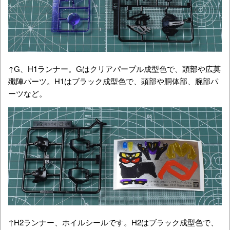
↑G、H1ランナー。Gはクリアパープル成型色で、頭部や広莫
殲陣パーツ。H1はブラック成型色で、頭部や胴体部、腕部パ
ーツなど。
↑H2ランナー、ホイルシールです。H2はブラック成型色で、