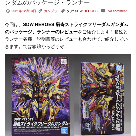
ンダムのパッケージ・ランナー
2021年12月13日
ガンプラ
タグ:
SDW HEROES
No comment
P
K
,
c
今回は、
SDW HEROES 窮奇ストライクフリーダムガンダム
のパッケージ、ランナーのレビュー
をご紹介します！箱絵と
ランナー各種、説明書等のレビューも合わせてご紹介してい
きます。では箱絵からどうぞ。