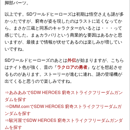
脚部パーツ。
以上です。SDワールドヒーローズは初期は悟空さえも謎が多
かったですが、窮奇が姿を現したのはラストに近くなってか
ら。まさか三蔵と同系のキャラクターがいるとは・・・って
感じでした。まぁカラバリという商業的な要因はあるかと思
いますが、最後まで情報が伏せてあるのは楽しみが増してい
いですね。
SDワールドヒーローズのあとは
外伝
が始まりますが、こちら
はナイト色が強く、昔の『
ラクロアの勇者
』などを想起させ
るものがあります。ストーリーが進むに連れ、謎の登場機が
出てくると思うので楽しみですね。
⇒あみあみでSDW HEROES 窮奇ストライクフリーダムガン
ダムを探す
⇒DMM.comでSDW HEROES 窮奇ストライクフリーダムガ
ンダムを探す
⇒駿河屋でSDW HEROES 窮奇ストライクフリーダムガンダ
ムを探す