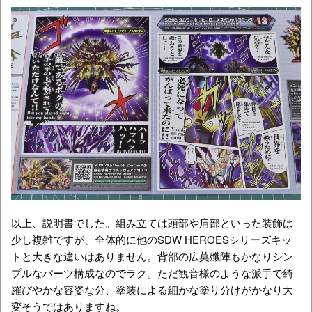
以上、説明書でした。組み立ては頭部や肩部といった装飾は
少し複雑ですが、全体的に他のSDW HEROESシリーズキッ
トと大きな違いはありません。背部の広莫殲陣もかなりシン
プルなパーツ構成なのでラク。ただ観音様のような派手で綺
羅びやかな容姿な分、塗装による細かな塗り分けがかなり大
変そうではありますね。