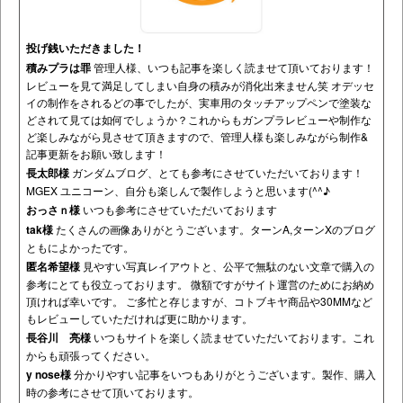
投げ銭いただきました！
積みプラは罪
管理人様、いつも記事を楽しく読ませて頂いております！
レビューを見て満足してしまい自身の積みが消化出来ません笑 オデッセ
イの制作をされるどの事でしたが、実車用のタッチアップペンで塗装な
どされて見ては如何でしょうか？これからもガンプラレビューや制作な
ど楽しみながら見させて頂きますので、管理人様も楽しみながら制作&
記事更新をお願い致します！
長太郎様
ガンダムブログ、とても参考にさせていただいております！
MGEX ユニコーン、自分も楽しんで製作しようと思います(^^♪
おっさｎ様
いつも参考にさせていただいております
tak様
たくさんの画像ありがとうございます。ターンA,ターンXのブログ
ともによかったです。
匿名希望様
見やすい写真レイアウトと、公平で無駄のない文章で購入の
参考にとても役立っております。 微額ですがサイト運営のためにお納め
頂ければ幸いです。 ご多忙と存じますが、コトブキヤ商品や30MMなど
もレビューしていただければ更に助かります。
長谷川 亮様
いつもサイトを楽しく読ませていただいております。これ
からも頑張ってください。
y nose様
分かりやすい記事をいつもありがとうございます。製作、購入
時の参考にさせて頂いております。