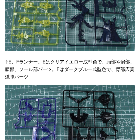
↑E、Fランナー。Eはクリアイエロー成型色で、頭部や肩部、
腰部、ソール部パーツ。Fはダークブルー成型色で、背部広莫
殲陣パーツ。