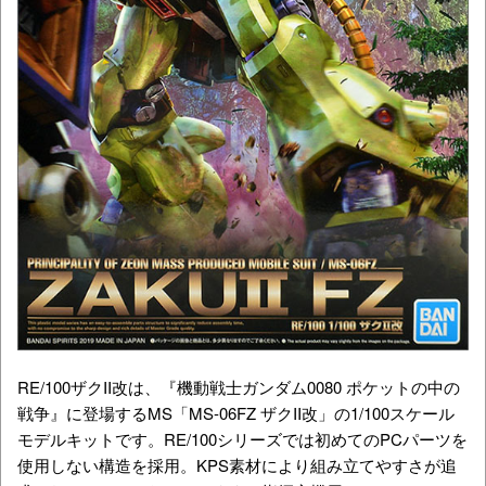
RE/100ザクII改は、『機動戦士ガンダム0080 ポケットの中の
戦争』に登場するMS「M
S-06FZ
ザクII改」の1/100スケール
モデルキットです。RE/100シリーズでは初めてのPCパーツを
使用しない構造を採用。KPS素材により組み立てやすさが追