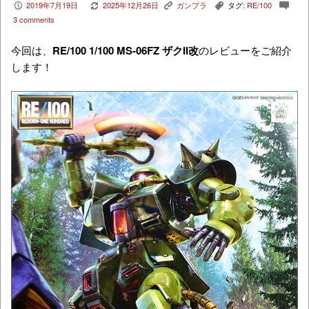
2019年7月19日
2025年12月26日
ガンプラ
タグ:
RE/100
P
V
K
,
c
3 comments
今回は、
RE/100
1/100 M
S-06FZ
ザクII改
のレビューをご紹介
します！