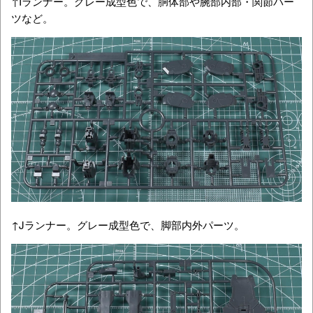
↑Iランナー。グレー成型色で、胴体部や腕部内部・関節パー
ツなど。
↑Jランナー。グレー成型色で、脚部内外パーツ。