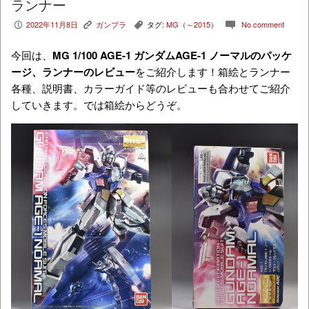
ランナー
2022年11月8日
ガンプラ
タグ:
MG（～2015）
No comment
P
K
,
c
今回は、
MG 1/100 AGE-1 ガンダムAGE-1 ノーマル
のパッケ
ージ、ランナーのレビュー
をご紹介します！箱絵とランナー
各種、説明書、カラーガイド等のレビューも合わせてご紹介
していきます。では箱絵からどうぞ。