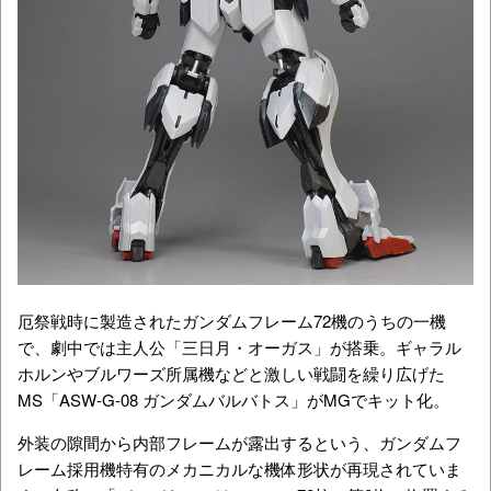
厄祭戦時に製造されたガンダムフレーム72機のうちの一機
で、劇中では主人公「三日月・オーガス」が搭乗。ギャラル
ホルンやブルワーズ所属機などと激しい戦闘を繰り広げた
MS「ASW-G-08 ガンダムバルバトス」がMGでキット化。
外装の隙間から内部フレームが露出するという、ガンダムフ
レーム採用機特有のメカニカルな機体形状が再現されていま