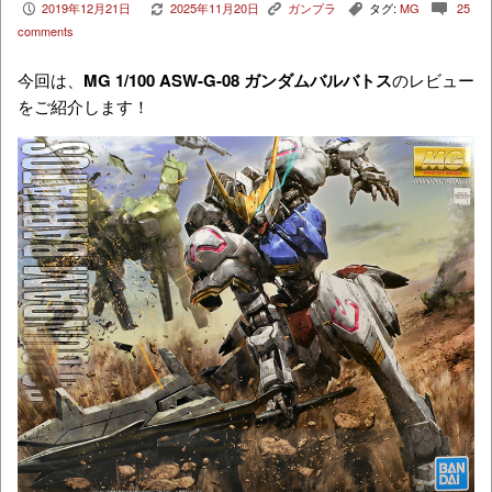
2019年12月21日
2025年11月20日
ガンプラ
タグ:
MG
25
P
V
K
,
c
comments
今回は、
MG 1/100 ASW-G-08 ガンダムバルバトス
のレビュー
をご紹介します！