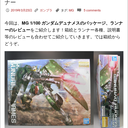
ナー
2019年3月23日
ガンプラ
タグ:
MG
5 comments
P
K
,
c
今回は、
MG 1/100 ガンダムデュナメス
のパッケージ、ランナ
ーのレビュー
をご紹介します！箱絵とランナー各種、説明書
等のレビューも合わせてご紹介していきます。では箱絵から
どうぞ。