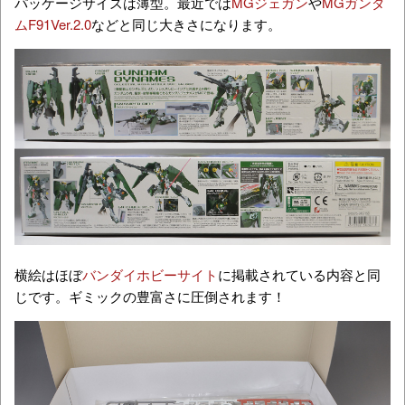
パッケージサイズは薄型。最近では
MGジェガン
や
MGガンダ
ムF91Ver.2.0
などと同じ大きさになります。
横絵はほぼ
バンダイホビーサイト
に掲載されている内容と同
じです。ギミックの豊富さに圧倒されます！