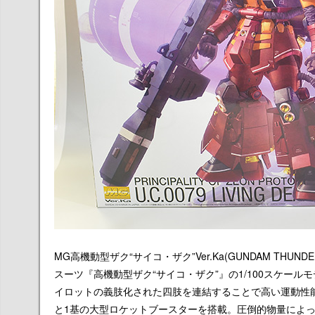
MG高機動型ザク“サイコ・ザク”Ver.Ka(GUNDAM TH
スーツ『高機動型ザク“サイコ・ザク”』の1/100スケー
イロットの義肢化された四肢を連結することで高い運動性
と1基の大型ロケットブースターを搭載。圧倒的物量によっ