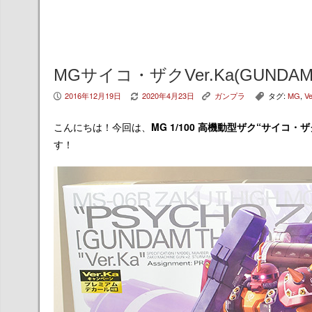
MGサイコ・ザクVer.Ka(GUNDA
2016年12月19日
2020年4月23日
ガンプラ
タグ:
MG
,
Ve
P
V
K
,
こんにちは！今回は、
MG 1/100 高機動型ザク“サイコ・ザク”
す！