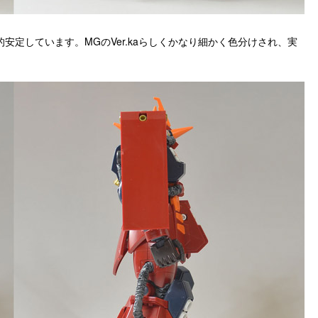
定しています。MGのVer.kaらしくかなり細かく色分けされ、実