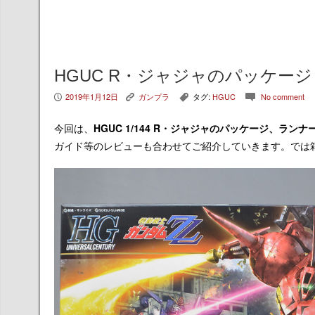
HGUC R・ジャジャのパッケー
2019年1月12日
ガンプラ
タグ:
HGUC
No comment
P
K
,
c
今回は、
HGUC 1/144 R・ジャジャ
のパッケージ、ランナ
ガイド等のレビューも合わせてご紹介していきます。では