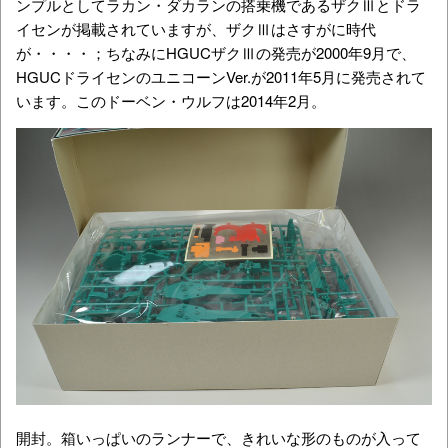
ンプルとしてラカン・ダカランの搭乗機であるザクⅢとドラ
イセンが掲載されていますが、ザクⅢはさすがに時代
が・・・・；ちなみにHGUCザクⅢの発売が2000年9月で、
HGUCドライセンのユニコーンVer.が2011年5月に発売されて
います。このドーベン・ウルフは2014年2月。
開封。箱いっぱいのランナーで、きれいな形のものが入って