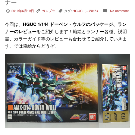
ナー
2019年6月19日
ガンプラ
タグ:
HGUC（～2015）
No comment
P
K
,
c
今回は、
HGUC 1/144 ドーベン・ウルフ
のパッケージ、ラン
ナーのレビュー
をご紹介します！箱絵とランナー各種、説明
書、カラーガイド等のレビューも合わせてご紹介していきま
す。では箱絵からどうぞ。