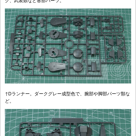
ク、武装類など各部パーツ。
↑Dランナー。ダークグレー成型色で、腕部や脚部パーツ類な
ど。