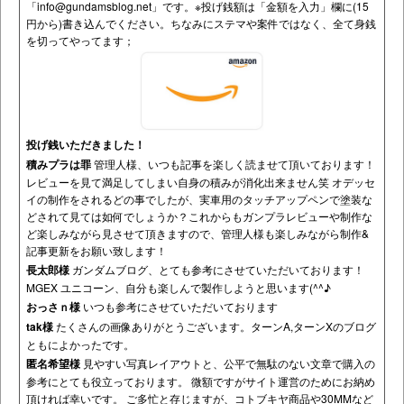
「
info@gundamsblog.net
」です。
※投げ銭額は「金額を入力」欄に(15
円から)書き込んでください。ちなみにステマや案件ではなく、全て身銭
を切ってやってます；
投げ銭いただきました！
積みプラは罪
管理人様、いつも記事を楽しく読ませて頂いております！
レビューを見て満足してしまい自身の積みが消化出来ません笑 オデッセ
イの制作をされるどの事でしたが、実車用のタッチアップペンで塗装な
どされて見ては如何でしょうか？これからもガンプラレビューや制作な
ど楽しみながら見させて頂きますので、管理人様も楽しみながら制作&
記事更新をお願い致します！
長太郎様
ガンダムブログ、とても参考にさせていただいております！
MGEX ユニコーン、自分も楽しんで製作しようと思います(^^♪
おっさｎ様
いつも参考にさせていただいております
tak様
たくさんの画像ありがとうございます。ターンA,ターンXのブログ
ともによかったです。
匿名希望様
見やすい写真レイアウトと、公平で無駄のない文章で購入の
参考にとても役立っております。 微額ですがサイト運営のためにお納め
頂ければ幸いです。 ご多忙と存じますが、コトブキヤ商品や30MMなど