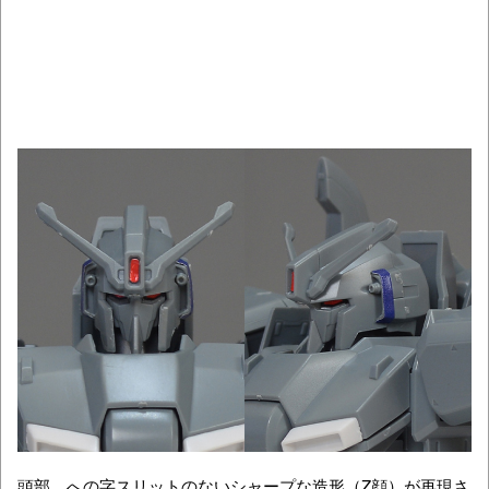
頭部。への字スリットのないシャープな造形（Z顔）が再現さ