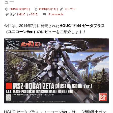
ュー
2019年12月29日
2024年5月11日
ガンプラ
P
V
K
タグ:
HGUC（～2015）
3 comments
,
c
今回は、2014年7月に発売された
HGUC 1/144 ゼータプラス
（
ユニコーンVer.）
のレビューをご紹介します！
HGUC ゼータプラス（ユニコーンVer.）は、『機動戦士ガン