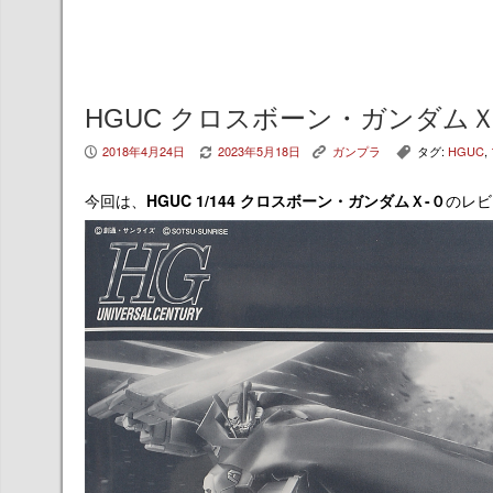
HGUC クロスボーン・ガンダムＸ
2018年4月24日
2023年5月18日
ガンプラ
タグ:
HGUC
,
P
V
K
,
今回は、
HGUC 1/144 クロスボーン・ガンダムＸ-０
のレビ