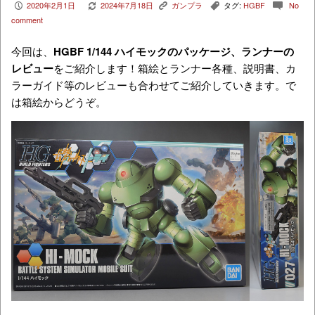
2020年2月1日
2024年7月18日
ガンプラ
タグ:
HGBF
No
P
V
K
,
c
comment
今回は、
HGBF 1/144 ハイモック
のパッケージ、ランナーの
レビュー
をご紹介します！箱絵とランナー各種、説明書、カ
ラーガイド等のレビューも合わせてご紹介していきます。で
は箱絵からどうぞ。