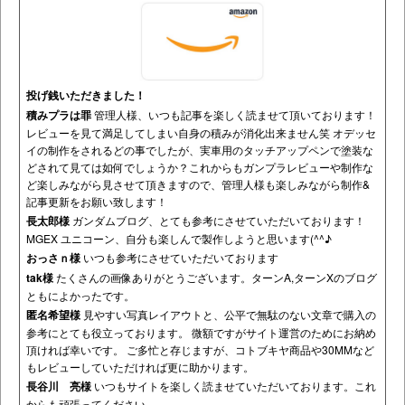
投げ銭いただきました！
積みプラは罪
管理人様、いつも記事を楽しく読ませて頂いております！
レビューを見て満足してしまい自身の積みが消化出来ません笑 オデッセ
イの制作をされるどの事でしたが、実車用のタッチアップペンで塗装な
どされて見ては如何でしょうか？これからもガンプラレビューや制作な
ど楽しみながら見させて頂きますので、管理人様も楽しみながら制作&
記事更新をお願い致します！
長太郎様
ガンダムブログ、とても参考にさせていただいております！
MGEX ユニコーン、自分も楽しんで製作しようと思います(^^♪
おっさｎ様
いつも参考にさせていただいております
tak様
たくさんの画像ありがとうございます。ターンA,ターンXのブログ
ともによかったです。
匿名希望様
見やすい写真レイアウトと、公平で無駄のない文章で購入の
参考にとても役立っております。 微額ですがサイト運営のためにお納め
頂ければ幸いです。 ご多忙と存じますが、コトブキヤ商品や30MMなど
もレビューしていただければ更に助かります。
長谷川 亮様
いつもサイトを楽しく読ませていただいております。これ
からも頑張ってください。