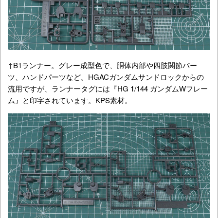
↑B1ランナー。グレー成型色で、胴体内部や四肢関節パー
ツ、ハンドパーツなど。HGACガンダムサンドロックからの
流用ですが、ランナータグには『HG 1/144 ガンダムWフレー
ム』と印字されています。KPS素材。