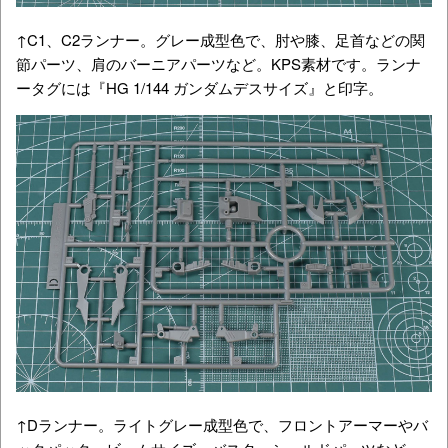
↑C1、C2ランナー。グレー成型色で、肘や膝、足首などの関
節パーツ、肩のバーニアパーツなど。KPS素材です。ランナ
ータグには『HG 1/144 ガンダムデスサイズ』と印字。
↑Dランナー。ライトグレー成型色で、フロントアーマーやバ