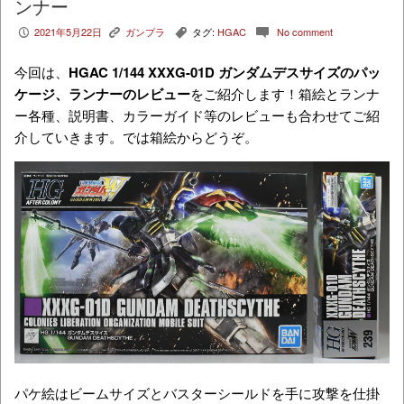
ンナー
2021年5月22日
ガンプラ
タグ:
HGAC
No comment
P
K
,
c
今回は、
HGAC 1/144 XXXG-01D ガンダムデスサイズ
のパッ
ケージ、ランナーのレビュー
をご紹介します！箱絵とランナ
ー各種、説明書、カラーガイド等のレビューも合わせてご紹
介していきます。では箱絵からどうぞ。
パケ絵はビームサイズとバスターシールドを手に攻撃を仕掛