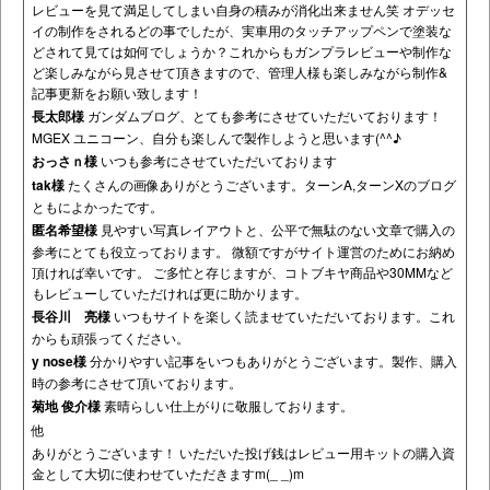
レビューを見て満足してしまい自身の積みが消化出来ません笑 オデッセ
イの制作をされるどの事でしたが、実車用のタッチアップペンで塗装な
どされて見ては如何でしょうか？これからもガンプラレビューや制作な
ど楽しみながら見させて頂きますので、管理人様も楽しみながら制作&
記事更新をお願い致します！
長太郎様
ガンダムブログ、とても参考にさせていただいております！
MGEX ユニコーン、自分も楽しんで製作しようと思います(^^♪
おっさｎ様
いつも参考にさせていただいております
tak様
たくさんの画像ありがとうございます。ターンA,ターンXのブログ
ともによかったです。
匿名希望様
見やすい写真レイアウトと、公平で無駄のない文章で購入の
参考にとても役立っております。 微額ですがサイト運営のためにお納め
頂ければ幸いです。 ご多忙と存じますが、コトブキヤ商品や30MMなど
もレビューしていただければ更に助かります。
長谷川 亮様
いつもサイトを楽しく読ませていただいております。これ
からも頑張ってください。
y nose様
分かりやすい記事をいつもありがとうございます。製作、購入
時の参考にさせて頂いております。
菊地 俊介様
素晴らしい仕上がりに敬服しております。
他
ありがとうございます！ いただいた投げ銭はレビュー用キットの購入資
金として大切に使わせていただきますm(_ _)m