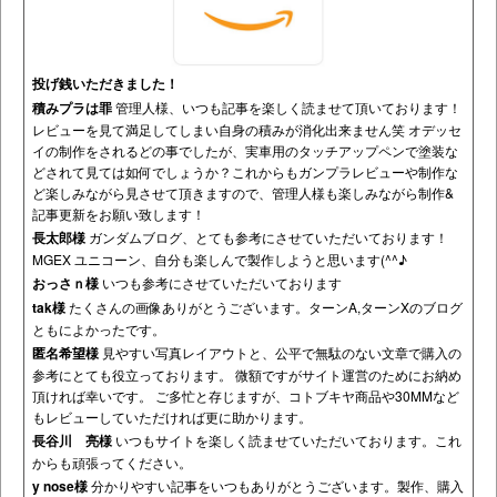
投げ銭いただきました！
積みプラは罪
管理人様、いつも記事を楽しく読ませて頂いております！
レビューを見て満足してしまい自身の積みが消化出来ません笑 オデッセ
イの制作をされるどの事でしたが、実車用のタッチアップペンで塗装な
どされて見ては如何でしょうか？これからもガンプラレビューや制作な
ど楽しみながら見させて頂きますので、管理人様も楽しみながら制作&
記事更新をお願い致します！
長太郎様
ガンダムブログ、とても参考にさせていただいております！
MGEX ユニコーン、自分も楽しんで製作しようと思います(^^♪
おっさｎ様
いつも参考にさせていただいております
tak様
たくさんの画像ありがとうございます。ターンA,ターンXのブログ
ともによかったです。
匿名希望様
見やすい写真レイアウトと、公平で無駄のない文章で購入の
参考にとても役立っております。 微額ですがサイト運営のためにお納め
頂ければ幸いです。 ご多忙と存じますが、コトブキヤ商品や30MMなど
もレビューしていただければ更に助かります。
長谷川 亮様
いつもサイトを楽しく読ませていただいております。これ
からも頑張ってください。
y nose様
分かりやすい記事をいつもありがとうございます。製作、購入