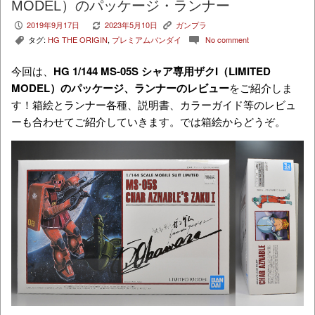
MODEL）のパッケージ・ランナー
2019年9月17日
2023年5月10日
ガンプラ
P
V
K
タグ:
HG THE ORIGIN
,
プレミアムバンダイ
No comment
,
c
今回は、
HG 1/144 MS-05S シャア専用ザクI（LIMITED
MODEL）
のパッケージ、ランナーのレビュー
をご紹介しま
す！箱絵とランナー各種、説明書、カラーガイド等のレビュ
ーも合わせてご紹介していきます。では箱絵からどうぞ。