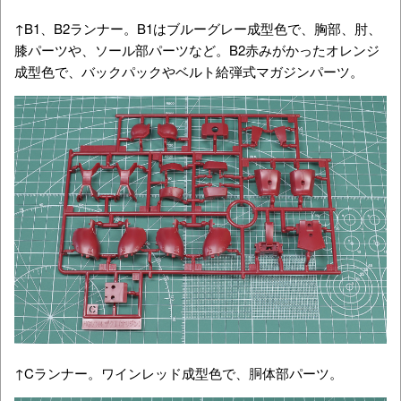
↑B1、B2ランナー。B1はブルーグレー成型色で、胸部、肘、
膝パーツや、ソール部パーツなど。B2赤みがかったオレンジ
成型色で、バックパックやベルト給弾式マガジンパーツ。
↑Cランナー。ワインレッド成型色で、胴体部パーツ。