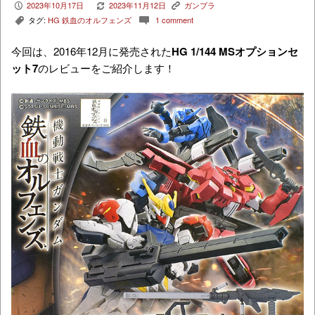
2023年10月17日
2023年11月12日
ガンプラ
P
V
K
タグ:
HG 鉄血のオルフェンズ
1 comment
,
c
今回は、2016年12月に発売された
HG 1/144 MSオプションセ
ット7
のレビューをご紹介します！