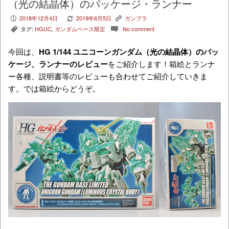
（光の結晶体）のパッケージ・ランナー
2018年12月4日
2019年6月5日
ガンプラ
P
V
K
タグ:
HGUC
,
ガンダムベース限定
No comment
,
c
今回は、
HG 1/144 ユニコーンガンダム（光の結晶体）
のパッ
ケージ、ランナーのレビュー
をご紹介します！箱絵とランナ
ー各種、説明書等のレビューも合わせてご紹介していきま
す。では箱絵からどうぞ。