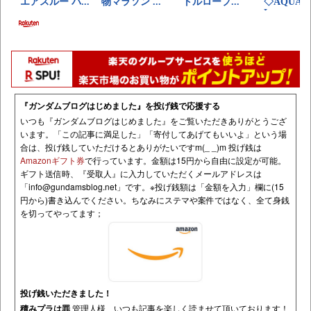
『ガンダムブログはじめました』を投げ銭で応援する
いつも『ガンダムブログはじめました』をご覧いただきありがとうござ
います。「この記事に満足した」「寄付してあげてもいいよ」という場
合は、投げ銭していただけるとありがたいですm(_ _)m 投げ銭は
Amazonギフト券
で行っています。金額は15円から自由に設定が可能。
ギフト送信時、『受取人』に入力していただくメールアドレスは
「
info@gundamsblog.net
」です。
※投げ銭額は「金額を入力」欄に(15
円から)書き込んでください。ちなみにステマや案件ではなく、全て身銭
を切ってやってます；
投げ銭いただきました！
積みプラは罪
管理人様、いつも記事を楽しく読ませて頂いております！