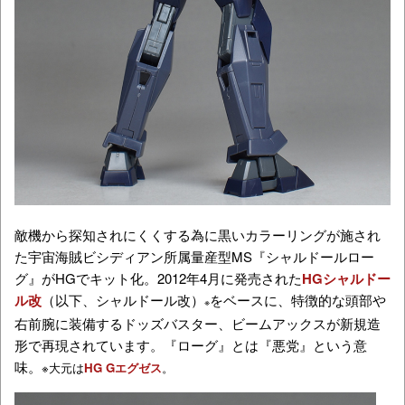
敵機から探知されにくくする為に黒いカラーリングが施され
た宇宙海賊ビシディアン所属量産型MS『シャルドールロー
グ』がHGでキット化。2012年4月に発売された
HGシャルドー
ル改
（以下、シャルドール改）
をベースに、特徴的な頭部や
※
右前腕に装備するドッズバスター、ビームアックスが新規造
形で再現されています。『ローグ』とは『悪党』という意
味。
※大元は
HG Gエグゼス
。