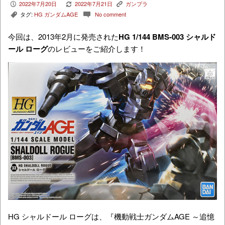
2022年7月20日
2022年7月21日
ガンプラ
P
V
K
タグ:
HG ガンダムAGE
No comment
,
c
今回は、2013年2月に発売された
HG 1/144 BMS-003 シャルド
ール ローグ
のレビューをご紹介します！
HG シャルドール ローグは、『
機動戦士ガンダムAGE ～追憶