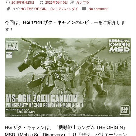
2019年6月25日
2023年5月10日
ガンプラ
P
V
K
タグ:
HG THE ORIGIN
,
プレミアムバンダイ
No comment
,
c
今回は、
HG 1
/144 ザク・キャノン
のレビューをご紹介しま
す！
HG ザク・キャノンは、『機動戦士ガンダム THE ORIGIN』
MSD（Mobile Suit Discovery）より「ザク」バリエーション