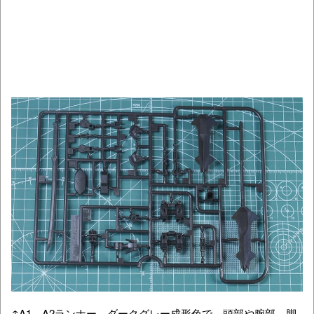
↑A1、A2ランナー。ダークグレー成形色で、頭部や腕部、脚