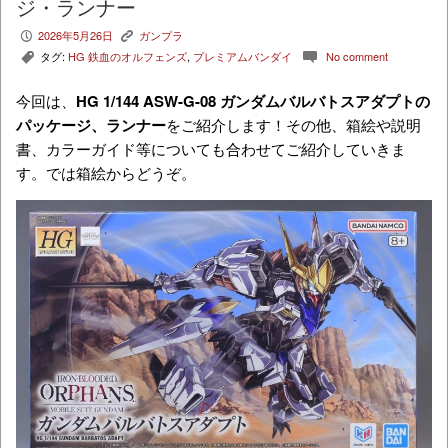
ジ・ランナー
2026年5月26日
ガンプラ
P
K
タグ:
HG 鉄血のオルフェンズ
,
プレミアムバンダイ
No comment
,
c
今回は、
HG 1/144 ASW-G-08 ガンダムバルバトスアダプト
の
パッケージ、ランナー
をご紹介します！その他、箱絵や説明
書、カラーガイド等についても合わせてご紹介していきま
す。では箱絵からどうぞ。