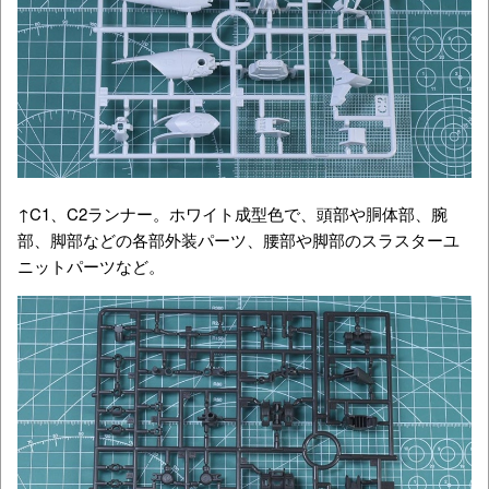
↑C1、C2ランナー。ホワイト成型色で、頭部や胴体部、腕
部、脚部などの各部外装パーツ、腰部や脚部のスラスターユ
ニットパーツなど。