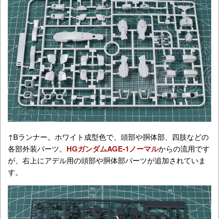
↑Bランナー。ホワイト成型色で、頭部や胴体部、四肢などの
各部外装パーツ。
HGガンダムAGE-1ノーマル
からの流用です
が、右上にアデル用の頭部や胴体部パーツが追加されていま
す。