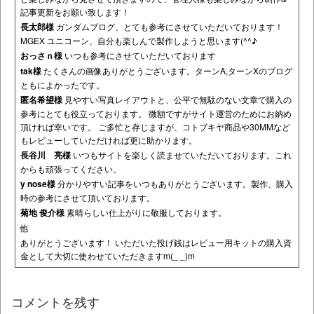
記事更新をお願い致します！
長太郎様
ガンダムブログ、とても参考にさせていただいております！
MGEX ユニコーン、自分も楽しんで製作しようと思います(^^♪
おっさｎ様
いつも参考にさせていただいております
tak様
たくさんの画像ありがとうございます。ターンA,ターンXのブログ
ともによかったです。
匿名希望様
見やすい写真レイアウトと、公平で無駄のない文章で購入の
参考にとても役立っております。 微額ですがサイト運営のためにお納め
頂ければ幸いです。 ご多忙と存じますが、コトブキヤ商品や30MMなど
もレビューしていただければ更に助かります。
長谷川 亮様
いつもサイトを楽しく読ませていただいております。これ
からも頑張ってください。
y nose様
分かりやすい記事をいつもありがとうございます。製作、購入
時の参考にさせて頂いております。
菊地 俊介様
素晴らしい仕上がりに敬服しております。
他
ありがとうございます！ いただいた投げ銭はレビュー用キットの購入資
金として大切に使わせていただきますm(_ _)m
コメントを残す