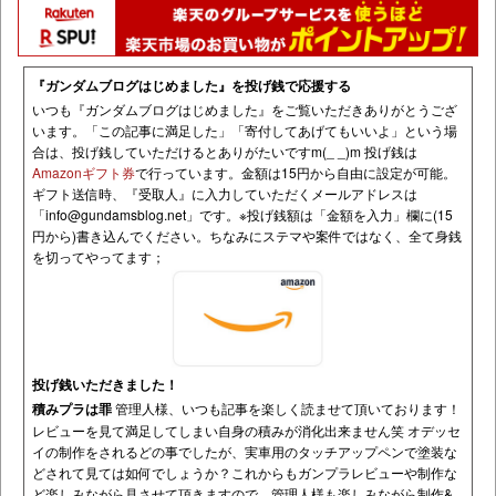
『ガンダムブログはじめました』を投げ銭で応援する
いつも『ガンダムブログはじめました』をご覧いただきありがとうござ
います。「この記事に満足した」「寄付してあげてもいいよ」という場
合は、投げ銭していただけるとありがたいですm(_ _)m 投げ銭は
Amazonギフト券
で行っています。金額は15円から自由に設定が可能。
ギフト送信時、『受取人』に入力していただくメールアドレスは
「
info@gundamsblog.net
」です。
※投げ銭額は「金額を入力」欄に(15
円から)書き込んでください。ちなみにステマや案件ではなく、全て身銭
を切ってやってます；
投げ銭いただきました！
積みプラは罪
管理人様、いつも記事を楽しく読ませて頂いております！
レビューを見て満足してしまい自身の積みが消化出来ません笑 オデッセ
イの制作をされるどの事でしたが、実車用のタッチアップペンで塗装な
どされて見ては如何でしょうか？これからもガンプラレビューや制作な
ど楽しみながら見させて頂きますので、管理人様も楽しみながら制作&