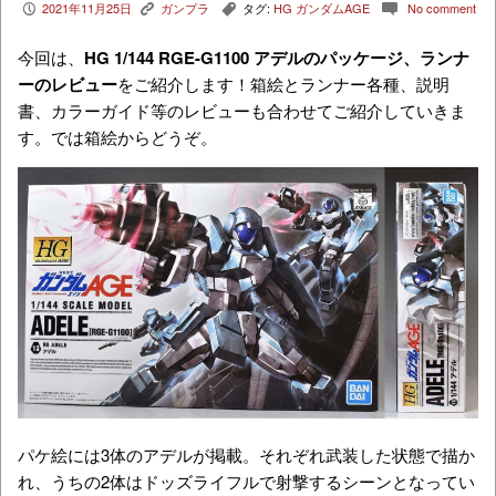
2021年11月25日
ガンプラ
タグ:
HG ガンダムAGE
No comment
P
K
,
c
今回は、
HG 1/144 RGE-G1100
アデル
のパッケージ、ランナ
ーのレビュー
をご紹介します！箱絵とランナー各種、説明
書、カラーガイド等のレビューも合わせてご紹介していきま
す。では箱絵からどうぞ。
パケ絵には3体のアデルが掲載。それぞれ武装した状態で描か
れ、うちの2体はドッズライフルで射撃するシーンとなってい