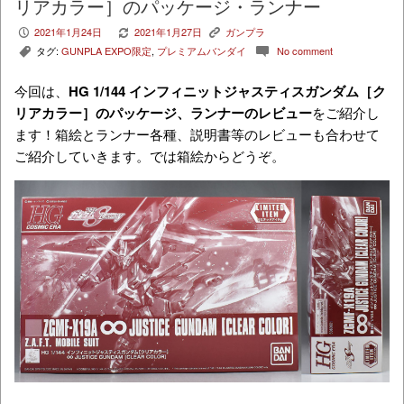
リアカラー］のパッケージ・ランナー
2021年1月24日
2021年1月27日
ガンプラ
P
V
K
タグ:
GUNPLA EXPO限定
,
プレミアムバンダイ
No comment
,
c
今回は、
HG 1/144 インフィニットジャスティスガンダム［ク
リアカラー］
のパッケージ、ランナーのレビュー
をご紹介し
ます！箱絵とランナー各種、説明書等のレビューも合わせて
ご紹介していきます。では箱絵からどうぞ。