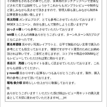
イの制作をされるどの事でしたが、実車用のタッチアップペンで塗装な
どされて見ては如何でしょうか？これからもガンプラレビューや制作な
ど楽しみながら見させて頂きますので、管理人様も楽しみながら制作&
記事更新をお願い致します！
長太郎様
ガンダムブログ、とても参考にさせていただいております！
MGEX ユニコーン、自分も楽しんで製作しようと思います(^^♪
おっさｎ様
いつも参考にさせていただいております
tak様
たくさんの画像ありがとうございます。ターンA,ターンXのブログ
ともによかったです。
匿名希望様
見やすい写真レイアウトと、公平で無駄のない文章で購入の
参考にとても役立っております。 微額ですがサイト運営のためにお納め
頂ければ幸いです。 ご多忙と存じますが、コトブキヤ商品や30MMなど
もレビューしていただければ更に助かります。
長谷川 亮様
いつもサイトを楽しく読ませていただいております。これ
からも頑張ってください。
y nose様
分かりやすい記事をいつもありがとうございます。製作、購入
時の参考にさせて頂いております。
菊地 俊介様
素晴らしい仕上がりに敬服しております。
他
ありがとうございます！ いただいた投げ銭はレビュー用キットの購入資
金として大切に使わせていただきますm(_ _)m