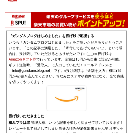
『ガンダムブログはじめました』を投げ銭で応援する
いつも『ガンダムブログはじめました』をご覧いただきありがとうござ
います。「この記事に満足した」「寄付してあげてもいいよ」という場
合は、投げ銭していただけるとありがたいですm(_ _)m 投げ銭は
Amazonギフト券
で行っています。金額は15円から自由に設定が可能。
ギフト送信時、『受取人』に入力していただくメールアドレスは
「
info@gundamsblog.net
」です。
※投げ銭額は「金額を入力」欄に(15
円から)書き込んでください。ちなみにステマや案件ではなく、全て身銭
を切ってやってます；
投げ銭いただきました！
積みプラは罪
管理人様、いつも記事を楽しく読ませて頂いております！
レビューを見て満足してしまい自身の積みが消化出来ません笑 オデッセ