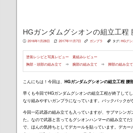
HGガンダムグシオンの組立工程
2016年1月28日
2017年11月7日
ガンプラ
タグ:
HGグシ
P
V
K
,
塗装レシピと写真レビュー
素組みレビュー
胸部・頭部の組み立て
⇒
腕部の組み立て
⇒
脚部の組み立て
こんにちは！今回は、
HGガンダムグシオンの組立工程 腰
早くも今回でHGガンダムグシオンの組立工程が終了して
なり組みやすいガンプラになっています。バックパックが
今回一応武器の組み立ても入っていますが、サブマシンガ
た。なので武器と言ってもグシオンハンマーの組み立てだ
で、ほんの気持ちとしてデカールを貼っています。デカー