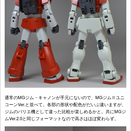
通常のMGジム・キャノンが手元にないので、MGジムⅡユニ
コーンVer.と並べて。各部の形状や配色がだいぶ違いますが、
ジムのバリエ機として違った比較が楽しめるかと。共にMGジ
ムVer.2.0と同じフォーマットなので高さはほぼ変わらず。