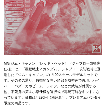
MG ジム・キャノン ［レッド・ヘッド］（ジャブロー防衛隊
仕様）は、『機動戦士Ｚガンダム 』ジャブロー攻防戦時に登
場した『ジム・キャノン』の1/100スケールモデルキットで
す。その名の通り、特徴的な赤い頭部を成型色で再現。ハイ
パー・バズーカやビーム・ライフルなどの武装が付属する
他、不死身の第４小隊仕様を選択式で再現可能なキットにな
っています。価格は4,320円（税込み）。プレミアムバンダイ
限定の商品です。