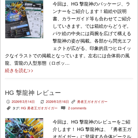
今回は、HG 撃龍神のパッケージ、ラ
ンナーをご紹介します！箱絵や説明
書、カラーガイド等も合わせてご紹介
していきます。では箱絵からどうぞ。
パケ絵の中央には両腕を広げて構える
撃龍神の姿が掲載。各部から閃光エフ
ェクトが広がる、印象的且つヒロイッ
クなイラストでの掲載となっています。左右には合体前の風
龍、雷龍の人型形態（ロボッ…
続きを読む>>
HG 撃龍神 レビュー
2026年3月14日
2026年3月16日
勇者王ガオガイガー
P
V
K
タグ:
HG 勇者王ガオガイガー
2 comments
,
c
今回は、HG 撃龍神のレビューをご紹
介します！ HG 撃龍神は、『勇者王ガ
オガイガー』に登場する合体ビークル