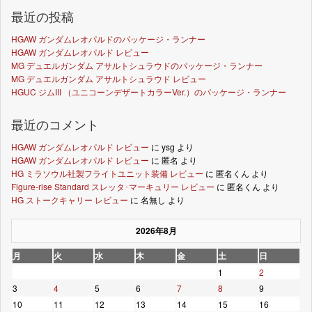
最近の投稿
HGAW ガンダムレオパルドのパッケージ・ランナー
HGAW ガンダムレオパルド レビュー
MG デュエルガンダム アサルトシュラウドのパッケージ・ランナー
MG デュエルガンダム アサルトシュラウド レビュー
HGUC ジムIII （ユニコーンデザートカラーVer.）のパッケージ・ランナー
最近のコメント
HGAW ガンダムレオパルド レビュー
に
ysg
より
HGAW ガンダムレオパルド レビュー
に
匿名
より
HG ミラソウル社製フライトユニット装備 レビュー
に
匿名くん
より
Figure-rise Standard スレッタ･マーキュリー レビュー
に
匿名くん
より
HG ストークキャリー レビュー
に
名無し
より
2026年8月
月
火
水
木
金
土
日
1
2
3
4
5
6
7
8
9
10
11
12
13
14
15
16