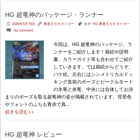
HG 超竜神のパッケージ・ランナー
2026年5月16日
勇者王ガオガイガー
タグ:
HG 勇者王ガオガイガー
P
K
,
No comment
c
今回は、HG 超竜神のパッケージ、ラ
ンナーをご紹介します！箱絵や説明
書、カラーガイド等も合わせてご紹介
していきます。では箱絵からどうぞ。
パケ絵。左右にはシンメトリカルドッ
キング直前のポーズとビークルモード
の氷竜と炎竜、中央には合体してお決
まりのポーズを取る超竜神の姿が掲載されています。背景色
やフォントのふちも青赤で真…
続きを読む>>
HG 超竜神 レビュー