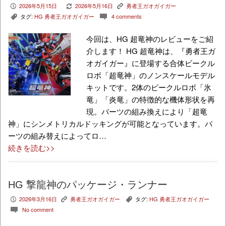
2026年5月15日
2026年5月16日
勇者王ガオガイガー
P
V
K
タグ:
HG 勇者王ガオガイガー
4 comments
,
c
今回は、HG 超竜神のレビューをご紹
介します！ HG 超竜神は、『勇者王ガ
オガイガー』に登場する合体ビークル
ロボ「超竜神」のノンスケールモデル
キットです。2体のビークルロボ「氷
竜」「炎竜」の特徴的な機体形状を再
現。パーツの組み換えにより「超竜
神」にシンメトリカルドッキングが可能となっています。パ
ーツの組み替えによってロ…
続きを読む>>
HG 撃龍神のパッケージ・ランナー
2026年3月16日
勇者王ガオガイガー
タグ:
HG 勇者王ガオガイガー
P
K
,
No comment
c