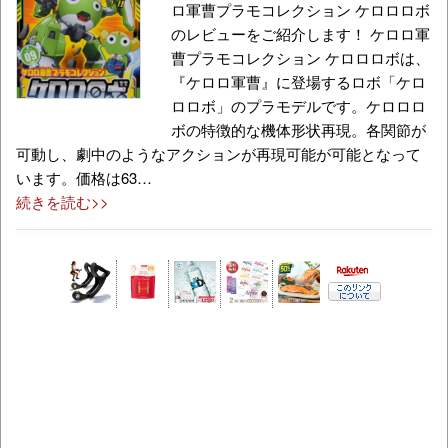
ロ軍曹プラモコレクション ケロロロボ
のレビューをご紹介します！ ケロロ軍
曹プラモコレクション ケロロロボは、
『ケロロ軍曹』に登場するロボ「ケロ
ロロボ」のプラモデルです。ケロロロ
ボの特徴的な機体形状再現。各関節が
可動し、劇中のようなアクションが再現可能が可能となって
います。価格は63…
続きを読む>>