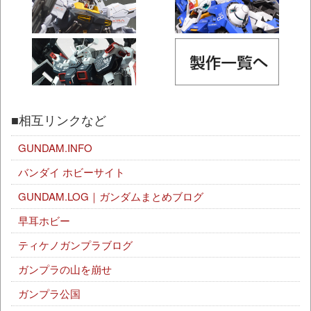
■相互リンクなど
GUNDAM.INFO
バンダイ ホビーサイト
GUNDAM.LOG｜ガンダムまとめブログ
早耳ホビー
ティケノガンプラブログ
ガンプラの山を崩せ
ガンプラ公国