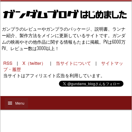
ガンプラのレビューやガンプラのパッケージ、説明書、ランナ
ー紹介、製作方法をメインに更新しているサイトです。ガンダ
ムの映画やその他作品に関する情報もたまに掲載。PVは6000万
PV、レビュー数は3000以上！
RSS
|
X（twitter）
|
当サイトについて
|
サイトマッ
プ・履歴
当サイトはアフィリエイト広告を利用しています。
Menu